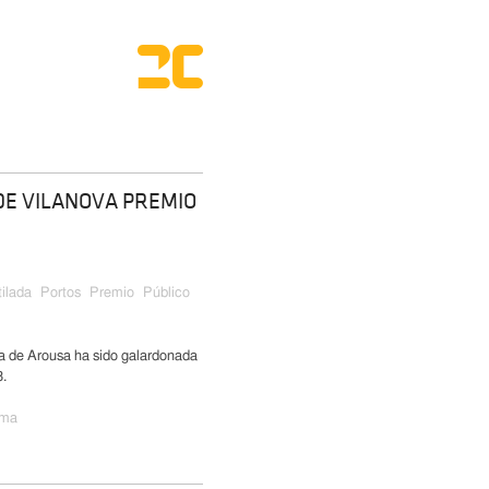
DE VILANOVA PREMIO
ilada
Portos
Premio
Público
de Arousa ha sido galardonada
.
ima