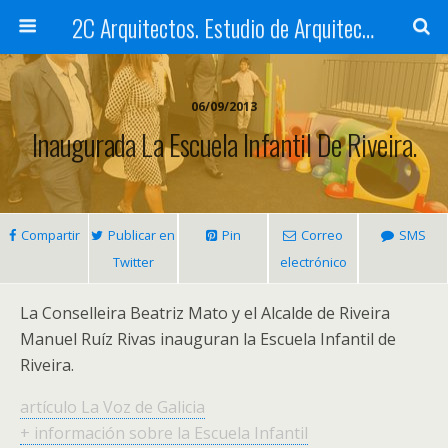
2C Arquitectos. Estudio de Arquitectura en Santiago de Compostela
06/09/2013
Inaugurada La Escuela Infantil De Riveira.
Compartir
Publicar en
Pin
Correo
SMS
Twitter
electrónico
La Conselleira Beatriz Mato y el Alcalde de Riveira
Manuel Ruíz Rivas inauguran la Escuela Infantil de
Riveira.
artículo La Voz de Galicia
+ información sobre la Escuela Infantil